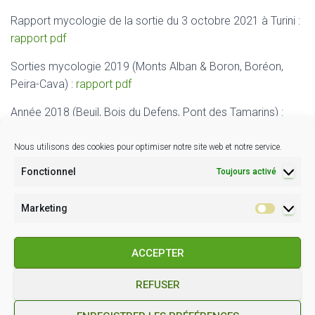
Rapport mycologie de la sortie du 3 octobre 2021 à Turini :
rapport pdf
Sorties mycologie 2019 (Monts Alban & Boron, Boréon,
Peira-Cava) :
rapport pdf
Année 2018 (Beuil, Bois du Defens, Pont des Tamarins) :
rapport pdf
Nous utilisons des cookies pour optimiser notre site web et notre service.
Sortie du 6 octobre 2013 à Peira-Cava :
rapport pdf
Fonctionnel
Toujours activé
Sorties mycologiques 2010 (Col de Bleine, La Cabanette,
Palanfré, Plateau de la Justice, Lac de l’Avellan) :
Sorties
Marketing
Marketin
myco 2010
ACCEPTER
REFUSER
POLITIQUE DE COOKIES (EU)
CONDITIONS GÉNÉRALES