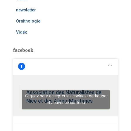
newsletter
Ornithologie
Vidéo
facebook
Association des Naturalistes de
Cliquez pour accepter les cookies marketing
Nice et des Alpes-Maritimes
et activer ce contenu