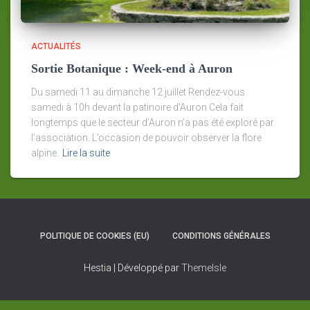
ACTUALITÉS
Sortie Botanique : Week-end à Auron
Du samedi 11 au dimanche 12 juillet Rendez-vous
samedi à 10h devant la patinoire d’Auron Cela fait
longtemps que le secteur d’Auron n’a pas été exploré par
l’association. L’occasion de pouvoir observer la flore
alpine.
Lire la suite
POLITIQUE DE COOKIES (EU)
CONDITIONS GÉNÉRALES
Hestia | Développé par
ThemeIsle