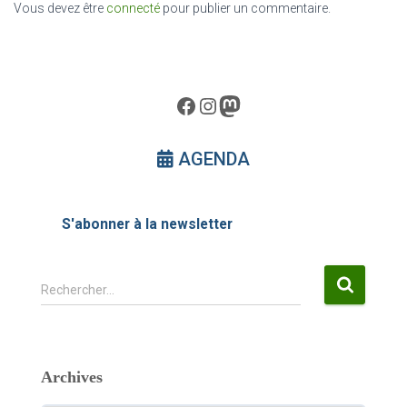
Vous devez être
connecté
pour publier un commentaire.
Facebook
Instagram
Mastodon
AGENDA
S'abonner à la newsletter
R
Rechercher…
e
c
h
e
Archives
r
c