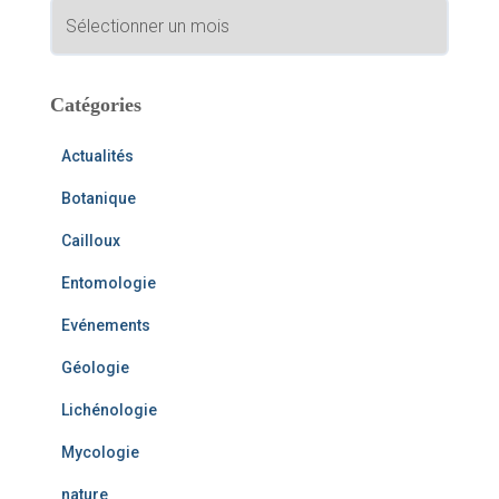
A
h
r
e
c
r
h
i
Catégories
:
v
e
Actualités
s
Botanique
Cailloux
Entomologie
Evénements
Géologie
Lichénologie
Mycologie
nature