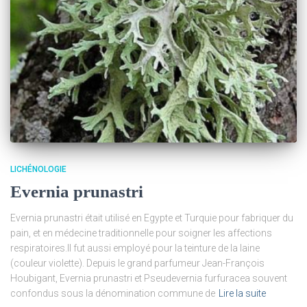
LICHÉNOLOGIE
Evernia prunastri
Evernia prunastri était utilisé en Egypte et Turquie pour fabriquer du
pain, et en médecine traditionnelle pour soigner les affections
respiratoires.Il fut aussi employé pour la teinture de la laine
(couleur violette). Depuis le grand parfumeur Jean-François
Houbigant, Evernia prunastri et Pseudevernia furfuracea souvent
confondus sous la dénomination commune de
Lire la suite