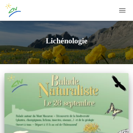
OUVRI
Lichénologie