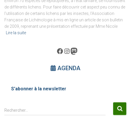
Environ 70 espèces de lépidoptères, à l’état larvaire, se nourrissent
de différents lichens. Pour faire découvrir cet aspect peu connu de
l’utilisation de certains lichens par les insectes, l’Association
Française de Lichénologie à mis en ligne un article de son bulletin
de 2009, reprenant une présentation effectuée par Mme Nicole
Lire la suite
Facebook
Instagram
Mastodon
AGENDA
S'abonner à la newsletter
R
Rechercher…
e
c
h