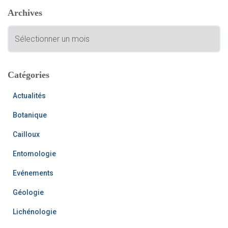
e
Archives
r
c
A
h
r
e
c
r
h
i
Catégories
:
v
e
Actualités
s
Botanique
Cailloux
Entomologie
Evénements
Géologie
Lichénologie