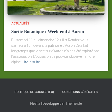
ACTUALITÉS
Sortie Botanique : Week-end à Auron
Du samedi 11 au dimanche 12 juillet Rendez-vous
samedi à 10h devant la patinoire d’Auron Cela fait
longtemps que le secteur d’Auron n’a pas été exploré par
l’association. L’occasion de pouvoir observer la flore
alpine.
Lire la suite
POLITIQUE DE COOKIES (EU)
CONDITIONS GÉNÉRALES
Hestia | Développé par
ThemeIsle