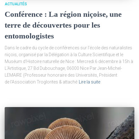
ACTUALITÉS
Conférence : La région niçoise, une
terre de découvertes pour les
entomologistes
Dans le cadre du cycle de conférences sur l’école des naturalistes
niçois, organisé par la Délégation à la Culture Scientifique et le
Muséum d’Histoire naturelle de Nice : Mercredi 6 décembre à 15h à
L’Artistique, 27 Bd Dubouchage, 06000 Nice Par Jean-Michel-
LEMAIRE (Professeur honoraire des Universités, Président
de l’Association Troglorites & attaché
Lire la suite