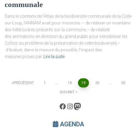
communale
Dans le contexte de l’Atlas de la biodiversité communale de la Colle-
sur-Loup, l’ANNAM avait pour missions :– de réaliser un inventaire
des hétérocères présents sur la commune,– de réaliser
des animations en direction du grand public pour sensibiliser les
Collois au problème de la préservation de cette biodiversité,–
d’évaluer, dans la mesure du possible, l’impact des
mesures prises par
Lire la suite
Pagination
PRÉCÉDENT
1
…
18
19
20
…
30
SUIVANT
des
Facebook
Instagram
Mastodon
publications
AGENDA