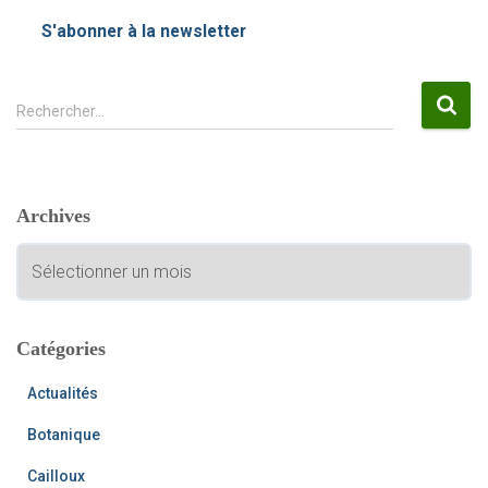
S'abonner à la newsletter
R
Rechercher…
e
c
h
e
Archives
r
c
A
h
r
e
c
r
h
i
Catégories
:
v
e
Actualités
s
Botanique
Cailloux