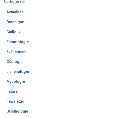
i
Catégories
:
v
e
Actualités
s
Botanique
Cailloux
Entomologie
Evénements
Géologie
Lichénologie
Mycologie
nature
newsletter
Ornithologie