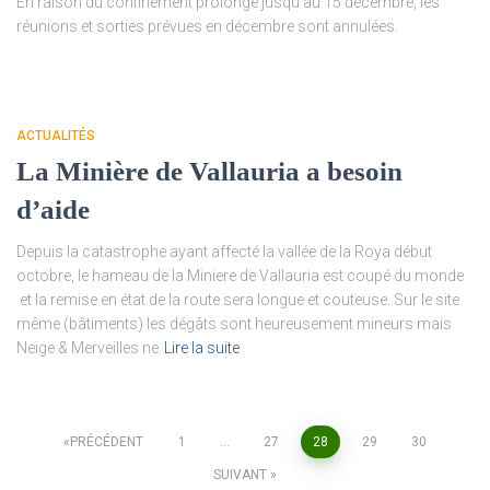
En raison du confinement prolongé jusqu’au 15 décembre, les
réunions et sorties prévues en décembre sont annulées.
ACTUALITÉS
La Minière de Vallauria a besoin
d’aide
Depuis la catastrophe ayant affecté la vallée de la Roya début
octobre, le hameau de la Miniere de Vallauria est coupé du monde
et la remise en état de la route sera longue et couteuse. Sur le site
même (bâtiments) les dégâts sont heureusement mineurs mais
Neige & Merveilles ne
Lire la suite
Pagination
PRÉCÉDENT
1
…
27
28
29
30
SUIVANT