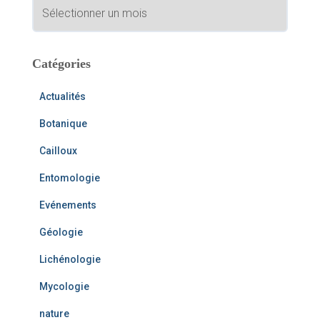
A
h
r
e
c
r
h
i
Catégories
:
v
e
Actualités
s
Botanique
Cailloux
Entomologie
Evénements
Géologie
Lichénologie
Mycologie
nature