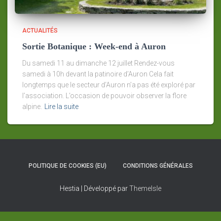
ACTUALITÉS
Sortie Botanique : Week-end à Auron
Du samedi 11 au dimanche 12 juillet Rendez-vous
samedi à 10h devant la patinoire d’Auron Cela fait
longtemps que le secteur d’Auron n’a pas été exploré par
l’association. L’occasion de pouvoir observer la flore
alpine.
Lire la suite
POLITIQUE DE COOKIES (EU)
CONDITIONS GÉNÉRALES
Hestia | Développé par
ThemeIsle