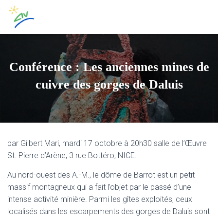
Conférence : Les anciennes mines de
cuivre des gorges de Daluis
par Gilbert Mari, mardi 17 octobre à 20h30 salle de l’Œuvre
St. Pierre d’Arène, 3 rue Bottéro, NICE.
Au nord-ouest des A.-M., le dôme de Barrot est un petit
massif montagneux qui a fait l’objet par le passé d’une
intense activité minière. Parmi les gîtes exploités, ceux
localisés dans les escarpements des gorges de Daluis sont