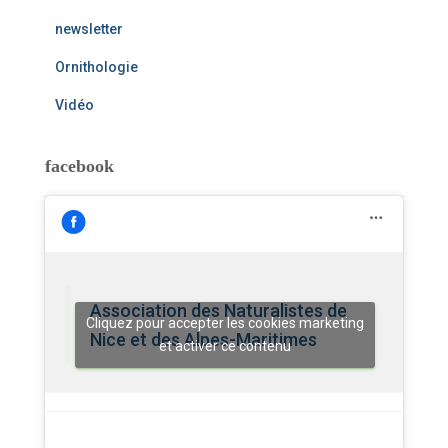
newsletter
Ornithologie
Vidéo
facebook
Association des Naturalistes de
Cliquez pour accepter les cookies marketing
Nice et des Alpes-Maritimes
et activer ce contenu