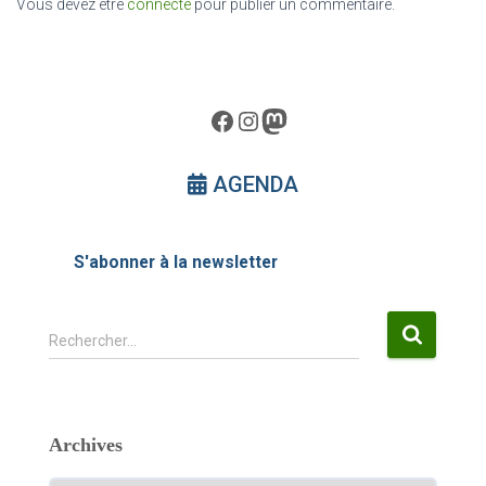
Vous devez être
connecté
pour publier un commentaire.
Facebook
Instagram
Mastodon
AGENDA
S'abonner à la newsletter
R
Rechercher…
e
c
h
e
Archives
r
c