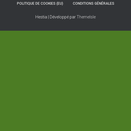
POLITIQUE DE COOKIES (EU)
CONDITIONS GÉNÉRALES
Hestia | Développé par
ThemeIsle