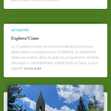
ACTUALITÉS
Explora’Cians
Le 12 juillet prochain, la Communauté de Communes
Alpes d’Azur coorganise avec le SMIAGE un événement
dédié aux rivières, dans le cadre du programme « Rivières
Sauvages ». Cet événement, intitulé Explora’Cians, a pour
objectif
Lire la suite