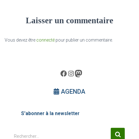
Laisser un commentaire
Vous devez être
connecté
pour publier un commentaire.
Facebook
Instagram
Mastodon
AGENDA
S'abonner à la newsletter
R
Rechercher…