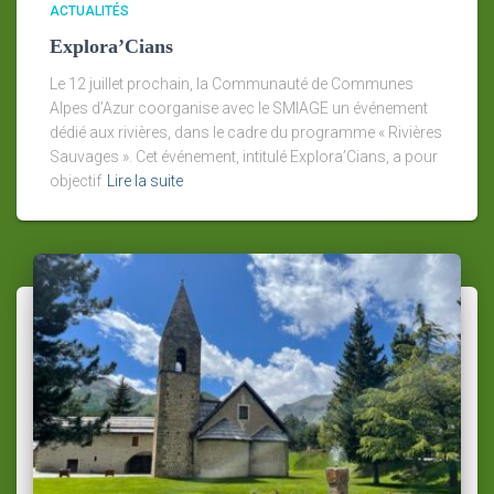
ACTUALITÉS
Explora’Cians
Le 12 juillet prochain, la Communauté de Communes
Alpes d’Azur coorganise avec le SMIAGE un événement
dédié aux rivières, dans le cadre du programme « Rivières
Sauvages ». Cet événement, intitulé Explora’Cians, a pour
objectif
Lire la suite