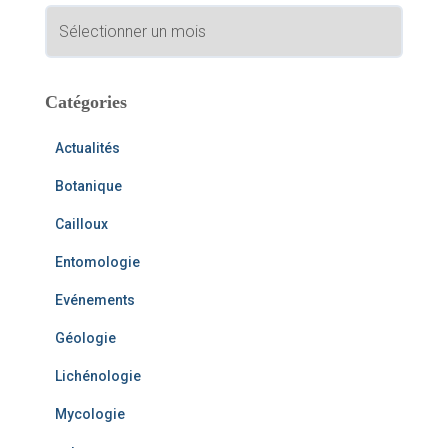
A
h
r
e
c
r
h
i
Catégories
:
v
e
Actualités
s
Botanique
Cailloux
Entomologie
Evénements
Géologie
Lichénologie
Mycologie