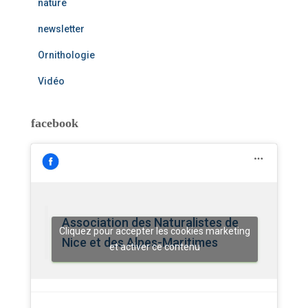
nature
newsletter
Ornithologie
Vidéo
facebook
Association des Naturalistes de
Cliquez pour accepter les cookies marketing
Nice et des Alpes-Maritimes
et activer ce contenu