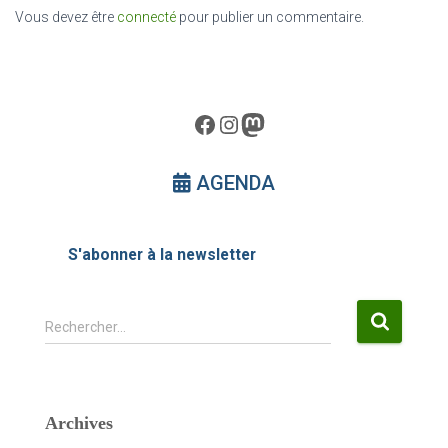
Vous devez être
connecté
pour publier un commentaire.
Facebook
Instagram
Mastodon
AGENDA
S'abonner à la newsletter
R
Rechercher…
e
c
h
e
Archives
r
c