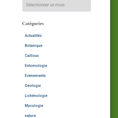
A
h
r
e
c
r
h
i
Catégories
:
v
e
Actualités
s
Botanique
Cailloux
Entomologie
Evénements
Géologie
Lichénologie
Mycologie
nature