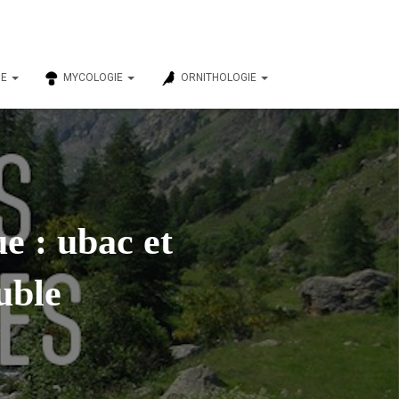
IE
MYCOLOGIE
ORNITHOLOGIE
e : ubac et
uble