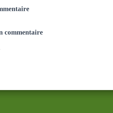
mmentaire
un commentaire
.