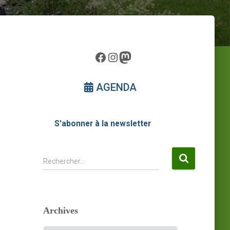
Facebook
Instagram
Mastodon
AGENDA
S'abonner à la newsletter
R
Rechercher…
e
c
h
e
Archives
r
c