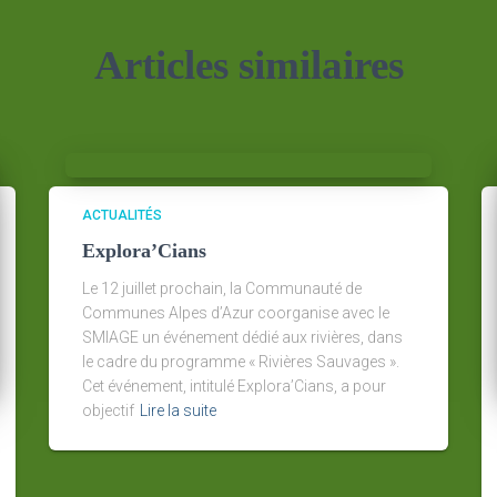
Articles similaires
ACTUALITÉS
Explora’Cians
Le 12 juillet prochain, la Communauté de
Communes Alpes d’Azur coorganise avec le
SMIAGE un événement dédié aux rivières, dans
le cadre du programme « Rivières Sauvages ».
Cet événement, intitulé Explora’Cians, a pour
objectif
Lire la suite