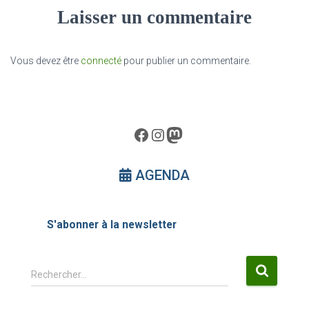
Laisser un commentaire
Vous devez être
connecté
pour publier un commentaire.
Facebook
Instagram
Mastodon
AGENDA
S'abonner à la newsletter
R
Rechercher…
e
c