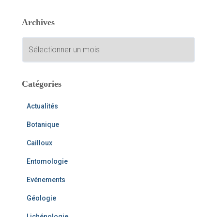
h
e
Archives
r
c
A
h
r
e
c
r
h
i
Catégories
:
v
e
Actualités
s
Botanique
Cailloux
Entomologie
Evénements
Géologie
Lichénologie