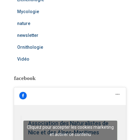
Mycologie
nature
newsletter
Ornithologie
Vidéo
facebook
Association des Naturalistes de
Cliquez pour accepter les cookies marketing
Nice et des Alpes-Maritimes
et activer ce contenu