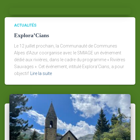
ACTUALITÉS
Explora’Cians
Le 12 juillet prochain, la Communauté de Communes
Alpes d’Azur coorganise avec le SMIAGE un événement
dédié aux rivières, dans le cadre du programme « Rivières
Sauvages ». Cet événement, intitulé Explora’Cians, a pour
objectif
Lire la suite