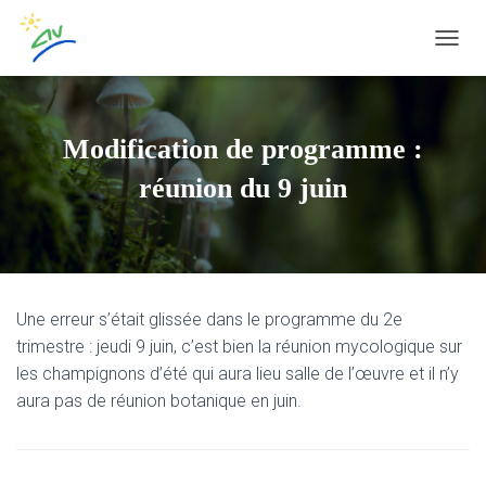
OUVRI
Modification de programme :
réunion du 9 juin
Une erreur s’était glissée dans le programme du 2e
trimestre : jeudi 9 juin, c’est bien la réunion mycologique sur
les champignons d’été qui aura lieu salle de l’œuvre et il n’y
aura pas de réunion botanique en juin.