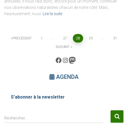
annulées. Il nous faut donc, encore pour un moment, continuer
nos observations naturalistes chacun de notre côté. Mais,
heureusement, nous
Lire la suite
Pagination
PRÉCÉDENT
1
…
27
28
29
…
31
SUIVANT
des
Facebook
Instagram
Mastodon
publications
AGENDA
S'abonner à la newsletter
R
Rechercher…
e
c