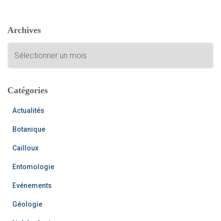
h
e
Archives
r
c
A
h
r
e
c
r
h
i
Catégories
:
v
e
Actualités
s
Botanique
Cailloux
Entomologie
Evénements
Géologie