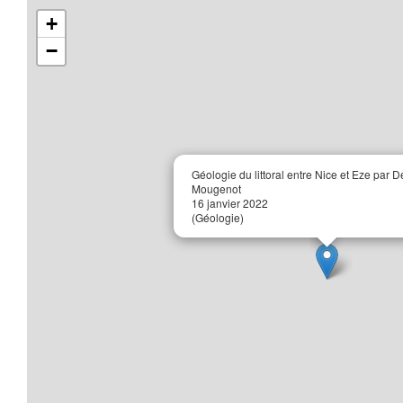
+
−
Géologie du littoral entre Nice et Eze par D
Mougenot
16 janvier 2022
(Géologie)