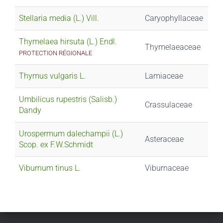
Stellaria media (L.) Vill.
Caryophyllaceae
Thymelaea hirsuta (L.) Endl.
Thymelaeaceae
PROTECTION RÉGIONALE
Thymus vulgaris L.
Lamiaceae
Umbilicus rupestris (Salisb.)
Crassulaceae
Dandy
Urospermum dalechampii (L.)
Asteraceae
Scop. ex F.W.Schmidt
Viburnum tinus L.
Viburnaceae