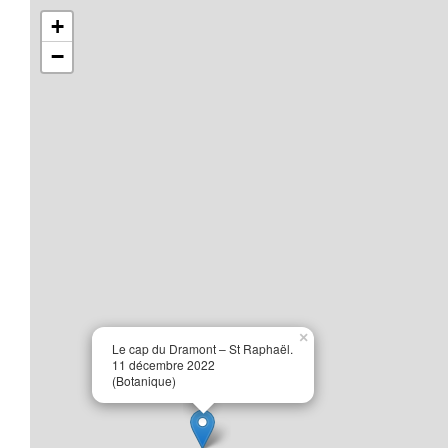
+
−
×
Le cap du Dramont – St Raphaël.
11 décembre 2022
(Botanique)