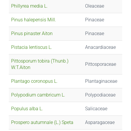
Phillyrea media L.
Oleaceae
Pinus halepensis Mill.
Pinaceae
Pinus pinaster Aiton
Pinaceae
Pistacia lentiscus L.
Anacardiaceae
Pittosporum tobira (Thunb.)
Pittosporaceae
W.T.Aiton
Plantago coronopus L.
Plantaginaceae
Polypodium cambricum L.
Polypodiaceae
Populus alba L.
Salicaceae
Prospero autumnale (L.) Speta
Asparagaceae