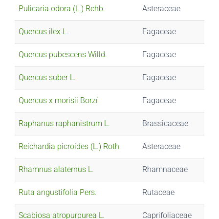
Pulicaria odora (L.) Rchb.
Asteraceae
Quercus ilex L.
Fagaceae
Quercus pubescens Willd.
Fagaceae
Quercus suber L.
Fagaceae
Quercus x morisii Borzí
Fagaceae
Raphanus raphanistrum L.
Brassicaceae
Reichardia picroides (L.) Roth
Asteraceae
Rhamnus alaternus L.
Rhamnaceae
Ruta angustifolia Pers.
Rutaceae
Scabiosa atropurpurea L.
Caprifoliaceae