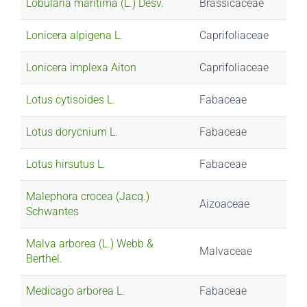
Lobularia maritima (L.) Desv.
Brassicaceae
Lonicera alpigena L.
Caprifoliaceae
Lonicera implexa Aiton
Caprifoliaceae
Lotus cytisoides L.
Fabaceae
Lotus dorycnium L.
Fabaceae
Lotus hirsutus L.
Fabaceae
Malephora crocea (Jacq.)
Aizoaceae
Schwantes
Malva arborea (L.) Webb &
Malvaceae
Berthel.
Medicago arborea L.
Fabaceae