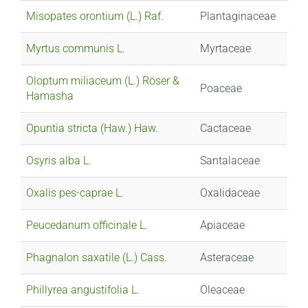
Misopates orontium (L.) Raf.
Plantaginaceae
Myrtus communis L.
Myrtaceae
Oloptum miliaceum (L.) Röser &
Poaceae
Hamasha
Opuntia stricta (Haw.) Haw.
Cactaceae
Osyris alba L.
Santalaceae
Oxalis pes-caprae L.
Oxalidaceae
Peucedanum officinale L.
Apiaceae
Phagnalon saxatile (L.) Cass.
Asteraceae
Phillyrea angustifolia L.
Oleaceae