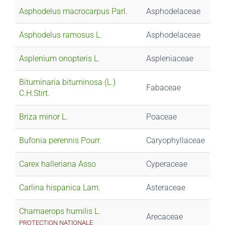
Asphodelus macrocarpus Parl.
Asphodelaceae
Asphodelus ramosus L.
Asphodelaceae
Asplenium onopteris L.
Aspleniaceae
Bituminaria bituminosa (L.)
Fabaceae
C.H.Stirt.
Briza minor L.
Poaceae
Bufonia perennis Pourr.
Caryophyllaceae
Carex halleriana Asso
Cyperaceae
Carlina hispanica Lam.
Asteraceae
Chamaerops humilis L.
Arecaceae
PROTECTION NATIONALE