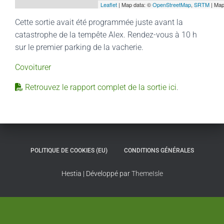
Leaflet
| Map data: ©
OpenStreetMap
,
SRTM
| Map
Cette sortie avait été programmée juste avant la
catastrophe de la tempête Alex. Rendez-vous à 10 h
sur le premier parking de la vacherie.
Covoiturer
Retrouvez le rapport complet de la sortie ici
.
POLITIQUE DE COOKIES (EU)
CONDITIONS GÉNÉRALES
Hestia | Développé par
ThemeIsle