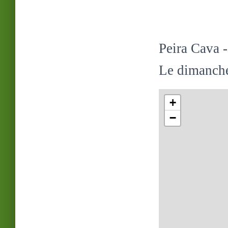
Peira Cava 
Le dimanche
+
−