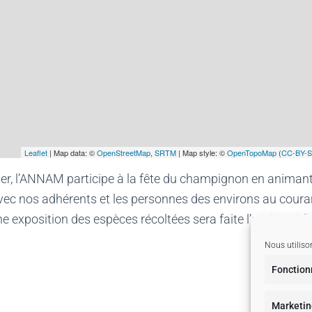
Leaflet
| Map data: ©
OpenStreetMap
,
SRTM
| Map style: ©
OpenTopoMap
(
CC-BY-
r, l’ANNAM participe à la fête du champignon en animant 
avec nos adhérents et les personnes des environs au coura
e exposition des espèces récoltées sera faite l’après-midi.
Nous utiliso
Fonction
Marketin