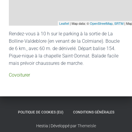
Leaflet
| Map data: ©
OpenStreetMap
,
SRTM
| Map
Rendez-vous à 10 h sur le parking à la sortie de La
Bolline-Valdeblore (en venant de la Colmiane). Boucle
de 6 km., avec 60 m. de dénivelé. Départ balise 154.
Pique-nique à la chapelle Saint-Donnat. Balade facile
mais prévoir chaussures de marche.
Covoiturer
POLITIQUE DE COOKIES (EU)
CONDITIONS GÉNÉRALES
Hestia | Développé par
ThemeIsle