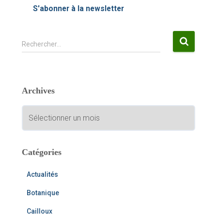
S'abonner à la newsletter
R
Rechercher…
e
c
h
e
Archives
r
c
A
h
r
e
c
r
h
i
Catégories
:
v
e
Actualités
s
Botanique
Cailloux