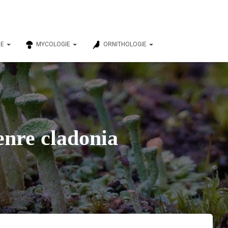
IE
MYCOLOGIE
ORNITHOLOGIE
enre cladonia