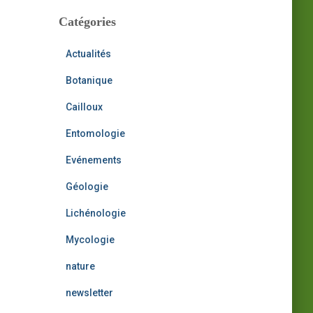
h
i
Catégories
:
v
e
Actualités
s
Botanique
Cailloux
Entomologie
Evénements
Géologie
Lichénologie
Mycologie
nature
newsletter