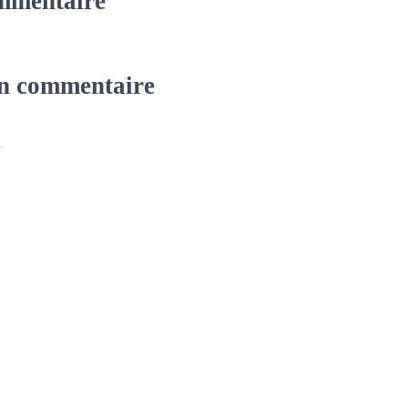
mmentaire
un commentaire
.