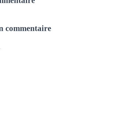
mmentaire
un commentaire
.