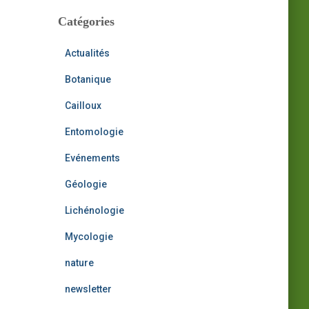
h
i
Catégories
:
v
e
Actualités
s
Botanique
Cailloux
Entomologie
Evénements
Géologie
Lichénologie
Mycologie
nature
newsletter