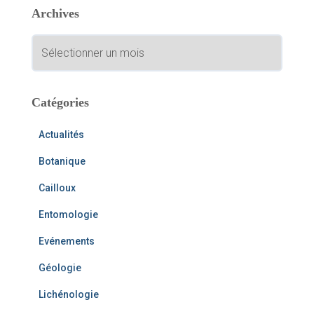
Archives
r
c
A
h
r
e
c
r
h
i
Catégories
:
v
e
Actualités
s
Botanique
Cailloux
Entomologie
Evénements
Géologie
Lichénologie