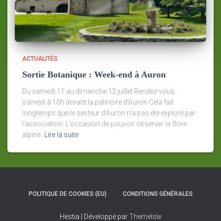
ACTUALITÉS
Sortie Botanique : Week-end à Auron
Du samedi 11 au dimanche 12 juillet Rendez-vous
samedi à 10h devant la patinoire d’Auron Cela fait
longtemps que le secteur d’Auron n’a pas été exploré par
l’association. L’occasion de pouvoir observer la flore
alpine.
Lire la suite
POLITIQUE DE COOKIES (EU)
CONDITIONS GÉNÉRALES
Hestia | Développé par
ThemeIsle