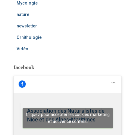
Mycologie
nature
newsletter
Ornithologie
Vidéo
facebook
Association des Naturalistes de
Cliquez pour accepter les cookies marketing
Nice et des Alpes-Maritimes
et activer ce contenu