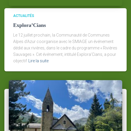
ACTUALITÉS
Explora’Cians
Le 12 juillet prochain, la Communauté de Communes
Alpes d’Azur coorganise avec le SMIAGE un événement
dédié aux rivières, dans le cadre du programme « Rivières
Sauvages ». Cet événement, intitulé Explora’Cians, a pour
objectif
Lire la suite