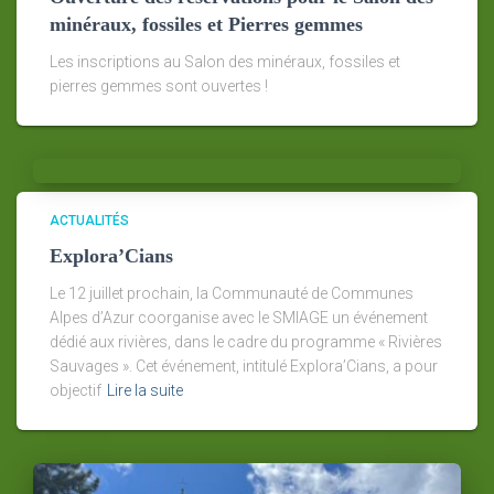
minéraux, fossiles et Pierres gemmes
Les inscriptions au Salon des minéraux, fossiles et
pierres gemmes sont ouvertes !
ACTUALITÉS
Explora’Cians
Le 12 juillet prochain, la Communauté de Communes
Alpes d’Azur coorganise avec le SMIAGE un événement
dédié aux rivières, dans le cadre du programme « Rivières
Sauvages ». Cet événement, intitulé Explora’Cians, a pour
objectif
Lire la suite