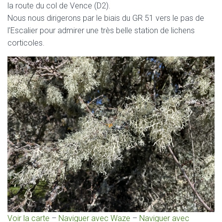
la route du col de Vence (D2).
Nous nous dirigerons par le biais du GR 51 vers le pas de
l’Escalier pour admirer une très belle station de lichens
corticoles.
Voir la carte
–
Naviguer avec Waze
–
Naviguer avec