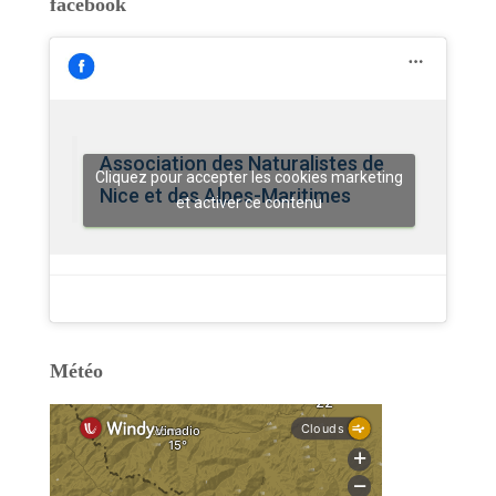
facebook
Association des Naturalistes de
Cliquez pour accepter les cookies marketing
Nice et des Alpes-Maritimes
et activer ce contenu
Météo