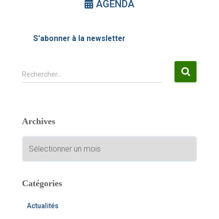
AGENDA
S'abonner à la newsletter
R
Rechercher…
e
c
h
e
Archives
r
c
A
h
r
e
c
r
h
i
Catégories
:
v
e
Actualités
s