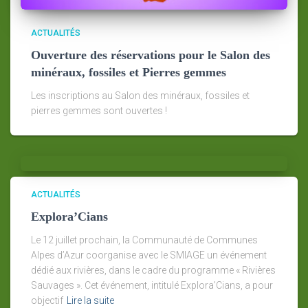
ACTUALITÉS
Ouverture des réservations pour le Salon des
minéraux, fossiles et Pierres gemmes
Les inscriptions au Salon des minéraux, fossiles et
pierres gemmes sont ouvertes !
ACTUALITÉS
Explora’Cians
Le 12 juillet prochain, la Communauté de Communes
Alpes d’Azur coorganise avec le SMIAGE un événement
dédié aux rivières, dans le cadre du programme « Rivières
Sauvages ». Cet événement, intitulé Explora’Cians, a pour
objectif
Lire la suite