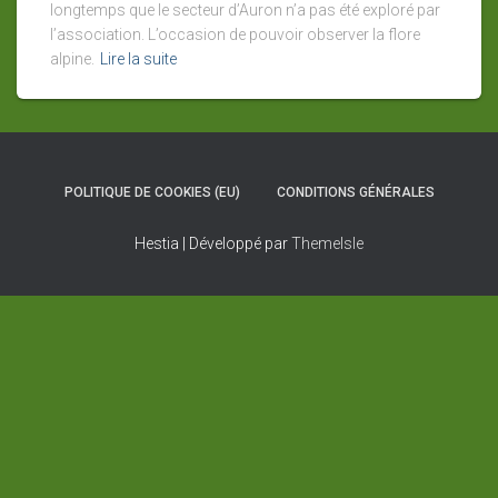
longtemps que le secteur d’Auron n’a pas été exploré par
l’association. L’occasion de pouvoir observer la flore
alpine.
Lire la suite
POLITIQUE DE COOKIES (EU)
CONDITIONS GÉNÉRALES
Hestia | Développé par
ThemeIsle