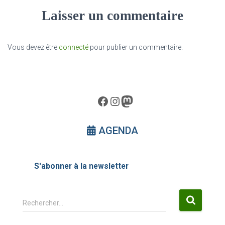
Laisser un commentaire
Vous devez être
connecté
pour publier un commentaire.
Facebook
Instagram
Mastodon
AGENDA
S'abonner à la newsletter
R
Rechercher…
e
c