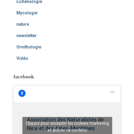
Lichénologie
Mycologie
nature
newsletter
Ornithologie
Vidéo
facebook
Association des Naturalistes de
Cliquez pour accepter les cookies marketing
Nice et des Alpes-Maritimes
et activer ce contenu