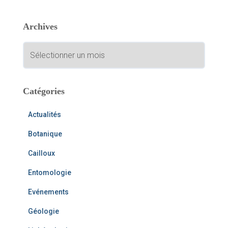
h
e
Archives
r
c
A
h
r
e
c
r
h
i
Catégories
:
v
e
Actualités
s
Botanique
Cailloux
Entomologie
Evénements
Géologie