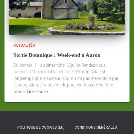
ACTUALITÉS
Sortie Botanique : Week-end à Auron
Du samedi 11 au dimanche 12 juillet Rendez-vous
samedi à 10h devant la patinoire d’Auron Cela fait
longtemps que le secteur d’Auron n’a pas été exploré par
l’association. L’occasion de pouvoir observer la flore
alpine.
Lire la suite
POLITIQUE DE COOKIES (EU)
CONDITIONS GÉNÉRALES