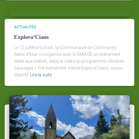
ACTUALITÉS
Explora’Cians
Le 12 juillet prochain, la Communauté de Communes
Alpes d’Azur coorganise avec le SMIAGE un événement
dédié aux rivières, dans le cadre du programme « Rivières
Sauvages ». Cet événement, intitulé Explora’Cians, a pour
objectif
Lire la suite