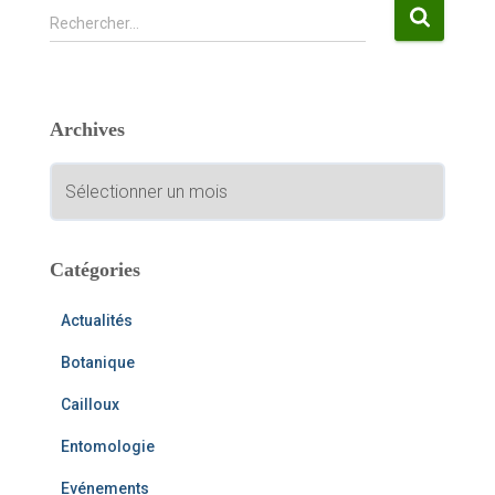
R
Rechercher…
e
c
h
e
Archives
r
c
A
h
r
e
c
r
h
i
Catégories
:
v
e
Actualités
s
Botanique
Cailloux
Entomologie
Evénements