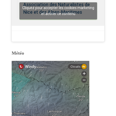
Association des Naturalistes de
Cliquez pour accepter les cookies marketing
Nice et des Alpes-Maritimes
et activer ce contenu
Météo