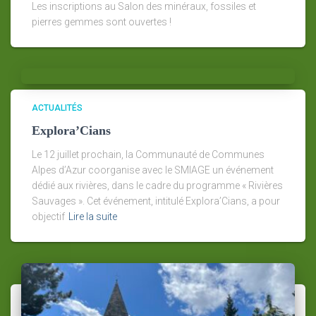
Les inscriptions au Salon des minéraux, fossiles et
pierres gemmes sont ouvertes !
ACTUALITÉS
Explora’Cians
Le 12 juillet prochain, la Communauté de Communes
Alpes d’Azur coorganise avec le SMIAGE un événement
dédié aux rivières, dans le cadre du programme « Rivières
Sauvages ». Cet événement, intitulé Explora’Cians, a pour
objectif
Lire la suite