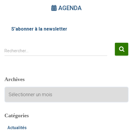
AGENDA
S'abonner à la newsletter
R
Rechercher…
e
c
h
e
Archives
r
c
A
h
r
e
c
r
h
i
Catégories
:
v
e
Actualités