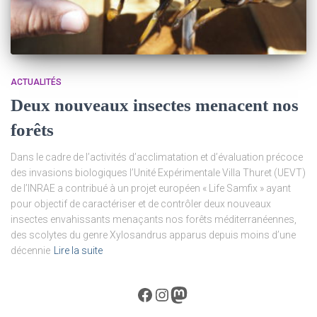
ACTUALITÉS
Deux nouveaux insectes menacent nos
forêts
Dans le cadre de l’activités d’acclimatation et d’évaluation précoce
des invasions biologiques l’Unité Expérimentale Villa Thuret (UEVT)
de l’INRAE a contribué à un projet européen « Life Samfix » ayant
pour objectif de caractériser et de contrôler deux nouveaux
insectes envahissants menaçants nos forêts méditerranéennes,
des scolytes du genre Xylosandrus apparus depuis moins d’une
décennie
Lire la suite
Facebook
Instagram
Mastodon