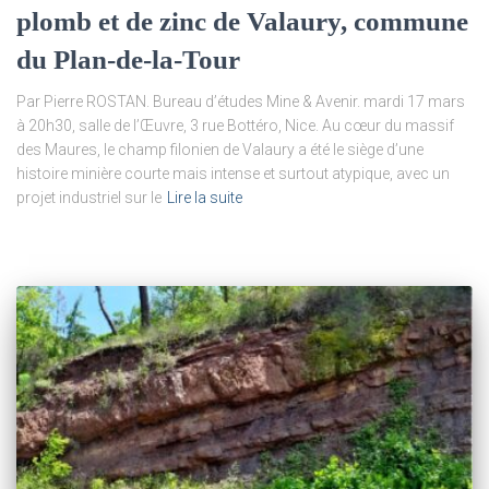
plomb et de zinc de Valaury, commune
du Plan-de-la-Tour
Par Pierre ROSTAN. Bureau d’études Mine & Avenir. mardi 17 mars
à 20h30, salle de l’Œuvre, 3 rue Bottéro, Nice. Au cœur du massif
des Maures, le champ filonien de Valaury a été le siège d’une
histoire minière courte mais intense et surtout atypique, avec un
projet industriel sur le
Lire la suite