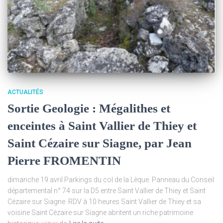
ACTUALITÉS
Sortie Geologie : Mégalithes et
enceintes à Saint Vallier de Thiey et
Saint Cézaire sur Siagne, par Jean
Pierre FROMENTIN
dimanche 19 avril Parkings du col de la Lèque. Panneau du Conseil
départemental n° 74 sur la D5 entre Saint Vallier de Thiey et Saint
Cézaire sur Siagne. RDV à 10 heures Saint Vallier de Thiey et sa
voisine Saint Cézaire sur Siagne abritent un riche patrimoine