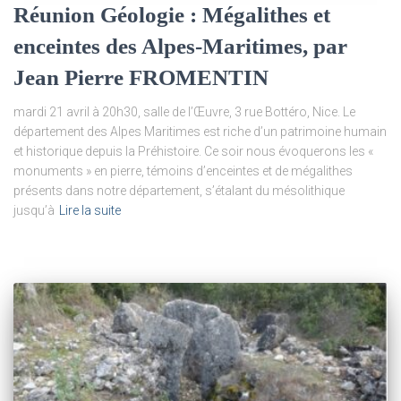
Réunion Géologie : Mégalithes et
enceintes des Alpes-Maritimes, par
Jean Pierre FROMENTIN
mardi 21 avril à 20h30, salle de l’Œuvre, 3 rue Bottéro, Nice. Le
département des Alpes Maritimes est riche d’un patrimoine humain
et historique depuis la Préhistoire. Ce soir nous évoquerons les «
monuments » en pierre, témoins d’enceintes et de mégalithes
présents dans notre département, s’étalant du mésolithique
jusqu’à
Lire la suite