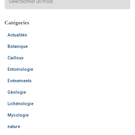
r
e
c
r
h
i
Catégories
:
v
e
Actualités
s
Botanique
Cailloux
Entomologie
Evénements
Géologie
Lichénologie
Mycologie
nature