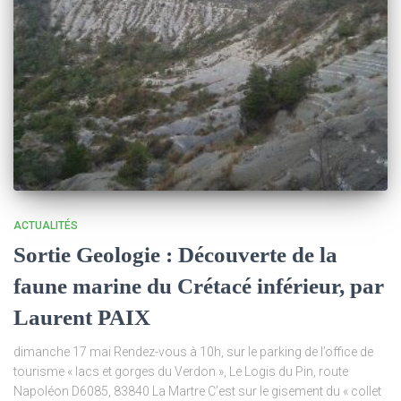
ACTUALITÉS
Sortie Geologie : Découverte de la
faune marine du Crétacé inférieur, par
Laurent PAIX
dimanche 17 mai Rendez-vous à 10h, sur le parking de l’office de
tourisme « lacs et gorges du Verdon », Le Logis du Pin, route
Napoléon D6085, 83840 La Martre C’est sur le gisement du « collet