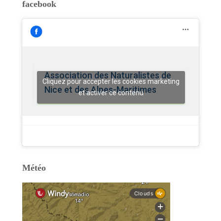
facebook
Association des Naturalistes de
Cliquez pour accepter les cookies marketing
Nice et des Alpes-Maritimes
et activer ce contenu
Météo