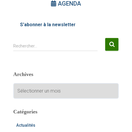
AGENDA
S'abonner à la newsletter
R
Rechercher…
e
c
h
e
Archives
r
c
A
h
r
e
c
r
h
i
Catégories
:
v
e
Actualités
s