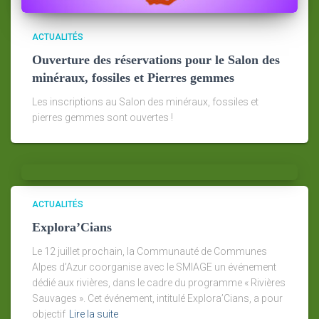
ACTUALITÉS
Ouverture des réservations pour le Salon des
minéraux, fossiles et Pierres gemmes
Les inscriptions au Salon des minéraux, fossiles et
pierres gemmes sont ouvertes !
ACTUALITÉS
Explora’Cians
Le 12 juillet prochain, la Communauté de Communes
Alpes d’Azur coorganise avec le SMIAGE un événement
dédié aux rivières, dans le cadre du programme « Rivières
Sauvages ». Cet événement, intitulé Explora’Cians, a pour
objectif
Lire la suite