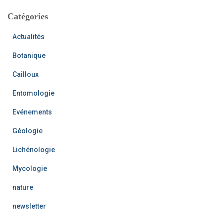
h
i
Catégories
:
v
e
Actualités
s
Botanique
Cailloux
Entomologie
Evénements
Géologie
Lichénologie
Mycologie
nature
newsletter