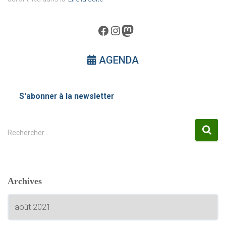
Facebook
Instagram
Mastodon
AGENDA
S'abonner à la newsletter
R
Rechercher…
e
c
h
e
Archives
r
c
A
h
r
e
c
r