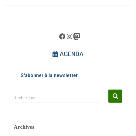
Facebook
Instagram
Mastodon
AGENDA
S'abonner à la newsletter
R
Rechercher…
e
c
h
e
Archives
r
c