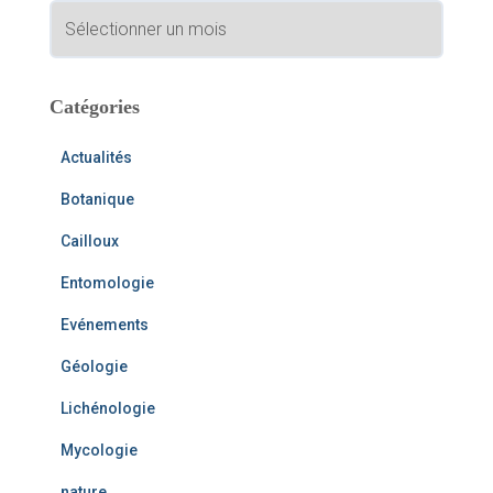
A
h
r
e
c
r
h
i
Catégories
:
v
e
Actualités
s
Botanique
Cailloux
Entomologie
Evénements
Géologie
Lichénologie
Mycologie
nature