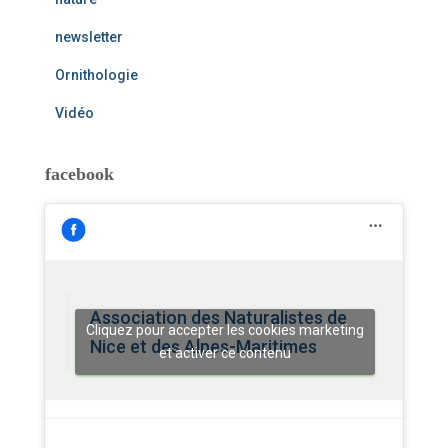
newsletter
Ornithologie
Vidéo
facebook
Association des Naturalistes de
Cliquez pour accepter les cookies marketing
Nice et des Alpes-Maritimes
et activer ce contenu