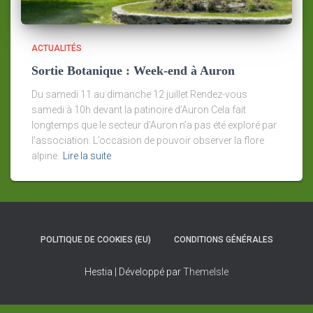
ACTUALITÉS
Sortie Botanique : Week-end à Auron
Du samedi 11 au dimanche 12 juillet Rendez-vous
samedi à 10h devant la patinoire d’Auron Cela fait
longtemps que le secteur d’Auron n’a pas été exploré par
l’association. L’occasion de pouvoir observer la flore
alpine.
Lire la suite
POLITIQUE DE COOKIES (EU)
CONDITIONS GÉNÉRALES
Hestia | Développé par
ThemeIsle