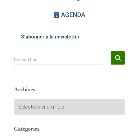
AGENDA
S'abonner à la newsletter
R
Rechercher…
e
c
h
e
Archives
r
c
A
h
r
e
c
r
h
i
Catégories
:
v