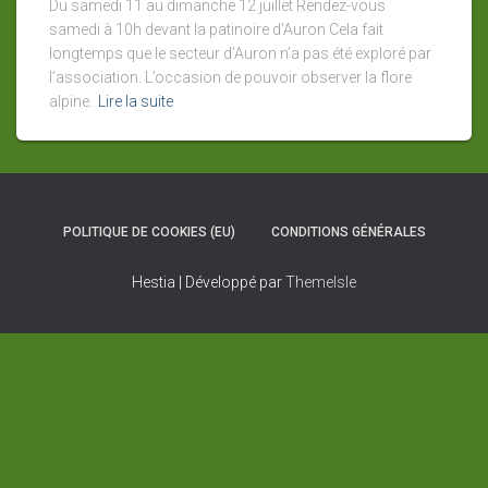
Du samedi 11 au dimanche 12 juillet Rendez-vous
samedi à 10h devant la patinoire d’Auron Cela fait
longtemps que le secteur d’Auron n’a pas été exploré par
l’association. L’occasion de pouvoir observer la flore
alpine.
Lire la suite
POLITIQUE DE COOKIES (EU)
CONDITIONS GÉNÉRALES
Hestia | Développé par
ThemeIsle