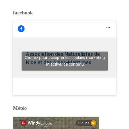
facebook
Association des Naturalistes de
Cliquez pour accepter les cookies marketing
Nice et des Alpes-Maritimes
et activer ce contenu
Météo