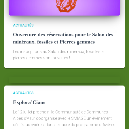
ACTUALITÉS
Ouverture des réservations pour le Salon des
minéraux, fossiles et Pierres gemmes
Les inscriptions au Salon des minéraux, fossiles et
pierres gemmes sont ouvertes !
ACTUALITÉS
Explora’Cians
Le 12 juillet prochain, la Communauté de Communes
Alpes d’Azur coorganise avec le SMIAGE un événement
dédié aux rivières, dans le cadre du programme « Rivières