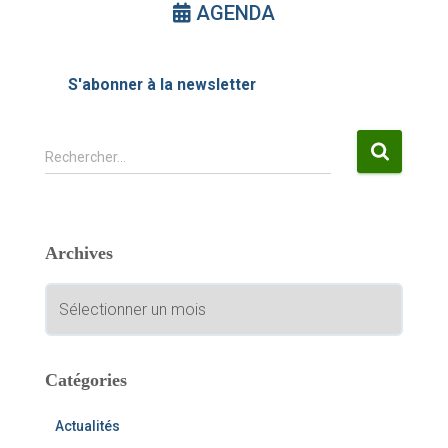
AGENDA
S'abonner à la newsletter
R
Rechercher…
e
c
h
e
Archives
r
c
A
h
r
e
c
r
h
i
Catégories
:
v
e
Actualités
s