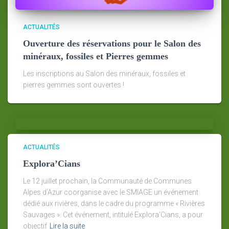
ACTUALITÉS
Ouverture des réservations pour le Salon des
minéraux, fossiles et Pierres gemmes
Les inscriptions au Salon des minéraux, fossiles et
pierres gemmes sont ouvertes !
ACTUALITÉS
Explora’Cians
Le 12 juillet prochain, la Communauté de Communes
Alpes d’Azur coorganise avec le SMIAGE un événement
dédié aux rivières, dans le cadre du programme « Rivières
Sauvages ». Cet événement, intitulé Explora’Cians, a pour
objectif
Lire la suite