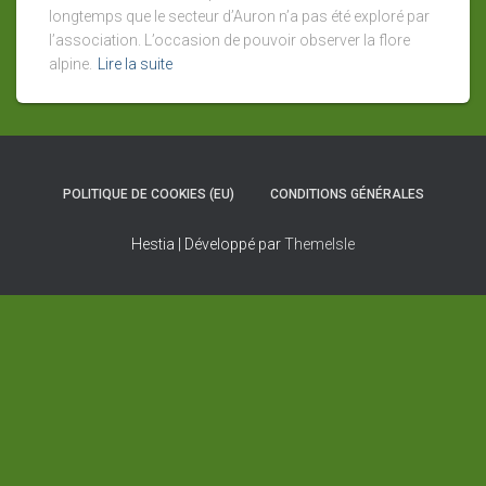
longtemps que le secteur d’Auron n’a pas été exploré par
l’association. L’occasion de pouvoir observer la flore
alpine.
Lire la suite
POLITIQUE DE COOKIES (EU)
CONDITIONS GÉNÉRALES
Hestia | Développé par
ThemeIsle