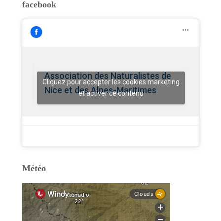
facebook
Association des Naturalistes de
Cliquez pour accepter les cookies marketing
Nice et des Alpes-Maritimes
et activer ce contenu
Météo