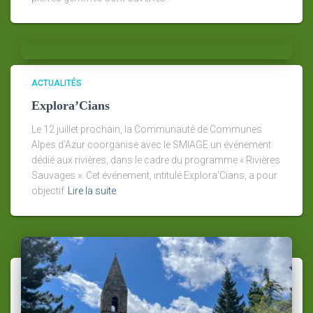
ACTUALITÉS
Explora’Cians
Le 12 juillet prochain, la Communauté de Communes
Alpes d’Azur coorganise avec le SMIAGE un événement
dédié aux rivières, dans le cadre du programme « Rivières
Sauvages ». Cet événement, intitulé Explora’Cians, a pour
objectif
Lire la suite