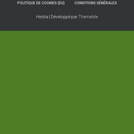
POLITIQUE DE COOKIES (EU)
CONDITIONS GÉNÉRALES
Hestia | Développé par
ThemeIsle