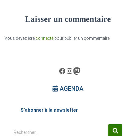
Laisser un commentaire
Vous devez être
connecté
pour publier un commentaire.
Facebook
Instagram
Mastodon
AGENDA
S'abonner à la newsletter
R
Rechercher…