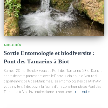
ACTUALITÉS
Sortie Entomologie et biodiversité :
Pont des Tamarins à Biot
Samedi 23 mai Rendez-vous au Pont des Tamarins à Biot Dans le
cadre de notre partenariat avec le Pacte Lucia pour la Nature du
département de Alpes-Maritimes, les entomologistes de l’ANNAM
vous invitent à découvrir la faune d’une zone humide au Pont des
Tamarins à Biot. Inventaire diurne et nocturne
Lire la suite