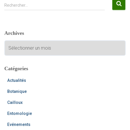
R
Rechercher…
e
c
h
e
Archives
r
c
A
h
r
e
c
r
h
i
Catégories
:
v
e
Actualités
s
Botanique
Cailloux
Entomologie
Evénements