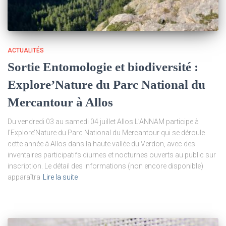
ACTUALITÉS
Sortie Entomologie et biodiversité :
Explore’Nature du Parc National du
Mercantour à Allos
Du vendredi 03 au samedi 04 juillet Allos L’ANNAM participe à
l’Explore’Nature du Parc National du Mercantour qui se déroule
cette année à Allos dans la haute vallée du Verdon, avec des
inventaires participatifs diurnes et nocturnes ouverts au public sur
inscription. Le détail des informations (non encore disponible)
apparaîtra
Lire la suite