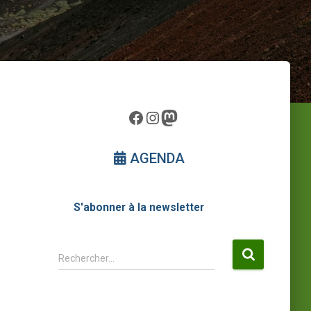
Facebook
Instagram
Mastodon
AGENDA
S'abonner à la newsletter
R
Rechercher…
e
c
h
e