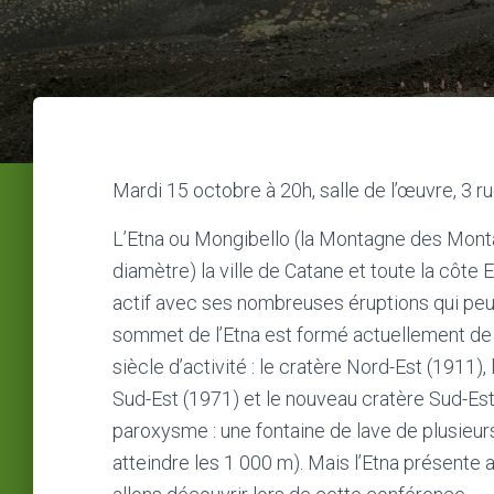
Mardi 15 octobre à 20h, salle de l’œuvre, 3 ru
L’Etna ou Mongibello (la Montagne des Mon
diamètre) la ville de Catane et toute la côte E
actif avec ses nombreuses éruptions qui peu
sommet de l’Etna est formé actuellement de 
siècle d’activité : le cratère Nord-Est (1911)
Sud-Est (1971) et le nouveau cratère Sud-Est
paroxysme : une fontaine de lave de plusieur
atteindre les 1 000 m). Mais l’Etna présente