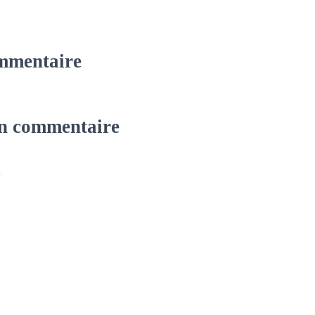
mmentaire
un commentaire
.