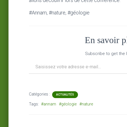
allons découvrir lors de cette conférence.
#Annam, #nature, #géologie
En savoir 
Subscribe to get the l
Saisissez votre adresse e-mail…
Catégories :
ACTUALITÉS
Tags:
#annam
#géologie
#nature