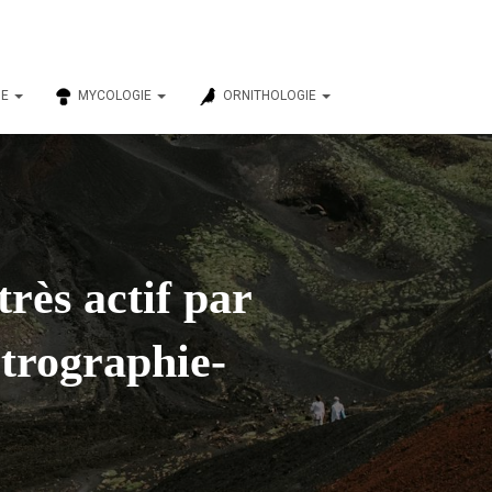
IE
MYCOLOGIE
ORNITHOLOGIE
rès actif par
trographie-