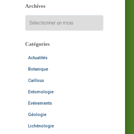
Archives
r
c
A
h
r
e
c
r
h
i
Catégories
:
v
e
Actualités
s
Botanique
Cailloux
Entomologie
Evénements
Géologie
Lichénologie