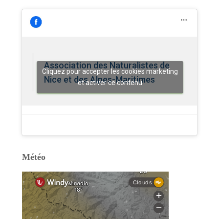
Association des Naturalistes de
Cliquez pour accepter les cookies marketing
Nice et des Alpes-Maritimes
et activer ce contenu
Météo