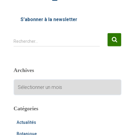
S'abonner à la newsletter
R
Rechercher…
e
c
h
e
Archives
r
c
A
h
r
e
c
r
h
i
Catégories
:
v
e
Actualités
s
Botanique