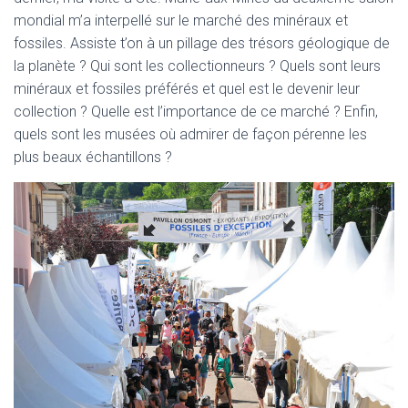
mondial
m’a inter
pellé
sur le
marché des minéraux et
fossiles
.
Assiste
t’on
à
un
pillage des trésors
géologique
de
la planète
?
Qui sont les
collectionneurs
? Quels sont leurs
minéraux et fossiles préférés
et que
l est le devenir
leur
collection
?
Quelle est l’
importance d
e ce
marché
? Enfin,
quels sont les musées où admirer de façon pérenne les
plus beaux échantillons ?