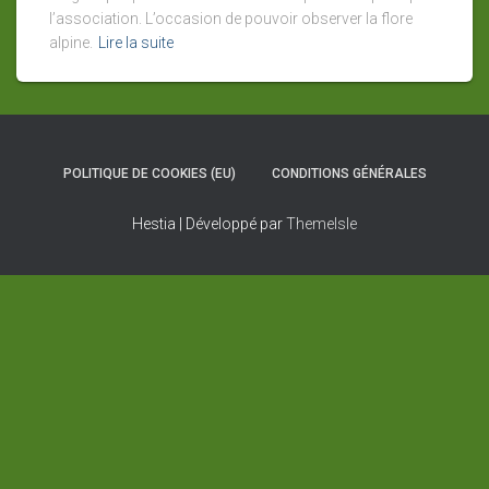
l’association. L’occasion de pouvoir observer la flore
alpine.
Lire la suite
POLITIQUE DE COOKIES (EU)
CONDITIONS GÉNÉRALES
Hestia | Développé par
ThemeIsle