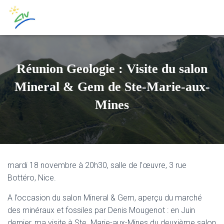
Réunion Geologie : Visite du salon
Mineral & Gem de Ste-Marie-aux-
Mines
mardi 18 novembre à 20h30, salle de l’œuvre, 3 rue
Bottéro, Nice.
A l’occasion du s
alon
Mineral
& Gem
,
aperçu du marché
des minéraux et fossiles
par Denis
Mougenot
:
e
n Juin
dernier, ma
visite
à Ste. Marie-aux-Mines
d
u deuxième salon