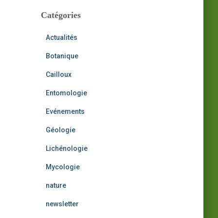
h
i
Catégories
:
v
e
Actualités
s
Botanique
Cailloux
Entomologie
Evénements
Géologie
Lichénologie
Mycologie
nature
newsletter