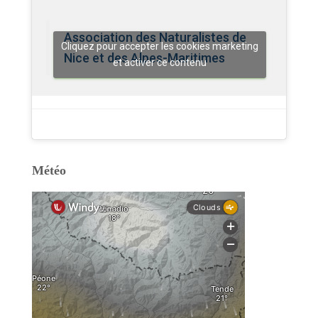
Association des Naturalistes de
Cliquez pour accepter les cookies marketing
Nice et des Alpes-Maritimes
et activer ce contenu
Météo