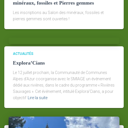
minéraux, fossiles et Pierres gemmes
Les inscriptions au Salon des minéraux, fossiles et
pierres gemmes sont ouvertes !
ACTUALITÉS
Explora’Cians
Le 12 juillet prochain, la Communauté de Communes
Alpes d’Azur coorganise avec le SMIAGE un événement
dédié aux rivières, dans le cadre du programme « Rivières
Sauvages ». Cet événement, intitulé Explora’Cians, a pour
objectif
Lire la suite