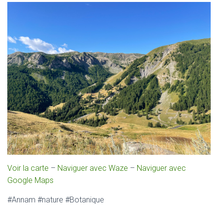
Voir la carte
–
Naviguer avec Waze
–
Naviguer avec
Google Maps
#Annam #nature #Botanique