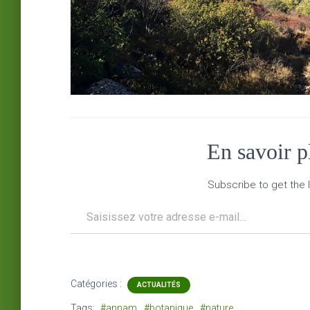
En savoir 
Subscribe to get the l
Saisissez votre adresse e-mail…
Catégories :
ACTUALITÉS
Tags:
#annam
#botanique
#nature