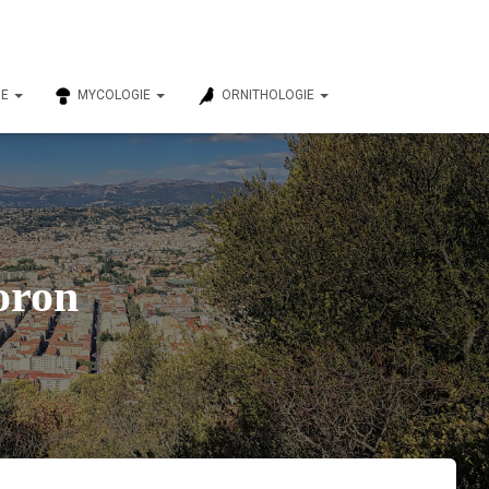
IE
MYCOLOGIE
ORNITHOLOGIE
oron