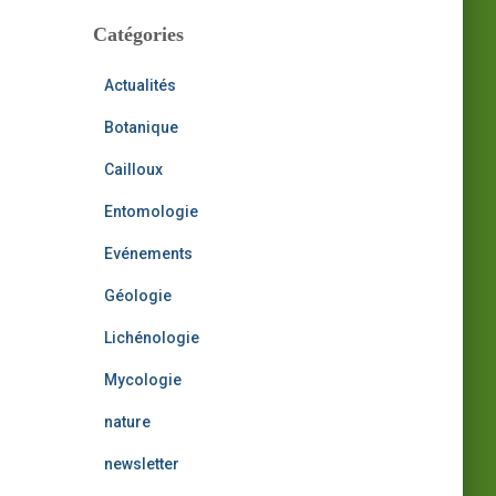
h
i
Catégories
:
v
e
Actualités
s
Botanique
Cailloux
Entomologie
Evénements
Géologie
Lichénologie
Mycologie
nature
newsletter