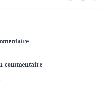
mmentaire
un commentaire
.