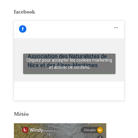
facebook
Association des Naturalistes de
Cliquez pour accepter les cookies marketing
Nice et des Alpes-Maritimes
et activer ce contenu
Météo