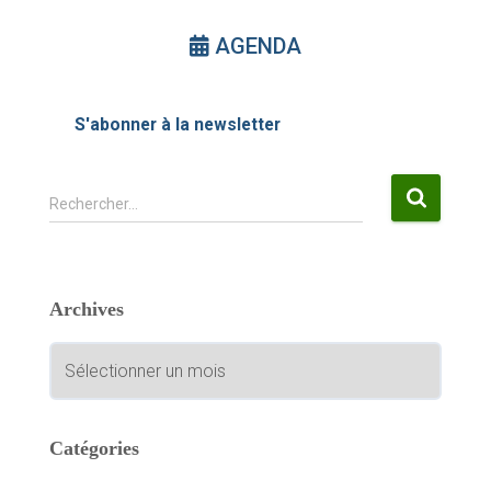
AGENDA
S'abonner à la newsletter
R
Rechercher…
e
c
h
e
Archives
r
c
A
h
r
e
c
r
h
i
Catégories
:
v
e