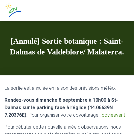
[Annulé] Sortie botanique : Saint-
Dalmas de Valdeblore/ Malaterra.
La sortie est annulée en raison des prévisions météo.
Rendez-vous dimanche 8 septembre à 10h00 à St-
Dalmas sur le parking face à l’église (44.06639N
7.20376E).
Pour organiser votre covoiturage :
covieevent
Pour débuter cette nouvelle année d’observations, nous