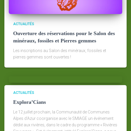
ACTUALITÉS
Ouverture des réservations pour le Salon des
minéraux, fossiles et Pierres gemmes
Les inscriptions au Salon des minéraux, fossiles et
pierres gemmes sont ouvertes !
ACTUALITÉS
Explora’Cians
Le 12 juillet prochain, la Communauté de Communes
Alpes d’Azur coorganise avec le SMIAGE un événement
dédié aux rivières, dans le cadre du programme « Rivières