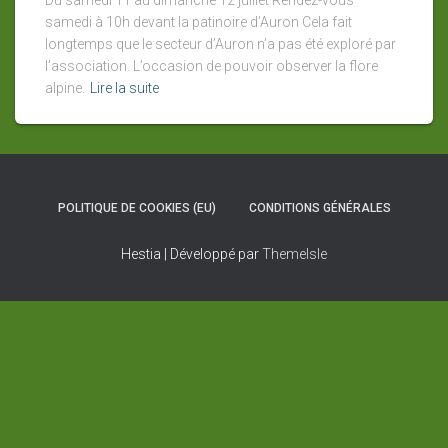
Du samedi 11 au dimanche 12 juillet Rendez-vous
samedi à 10h devant la patinoire d’Auron Cela fait
longtemps que le secteur d’Auron n’a pas été exploré par
l’association. L’occasion de pouvoir observer la flore
alpine.
Lire la suite
POLITIQUE DE COOKIES (EU)
CONDITIONS GÉNÉRALES
Hestia | Développé par
ThemeIsle