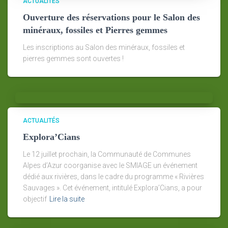
ACTUALITÉS
Ouverture des réservations pour le Salon des
minéraux, fossiles et Pierres gemmes
Les inscriptions au Salon des minéraux, fossiles et
pierres gemmes sont ouvertes !
ACTUALITÉS
Explora’Cians
Le 12 juillet prochain, la Communauté de Communes
Alpes d’Azur coorganise avec le SMIAGE un événement
dédié aux rivières, dans le cadre du programme « Rivières
Sauvages ». Cet événement, intitulé Explora’Cians, a pour
objectif
Lire la suite