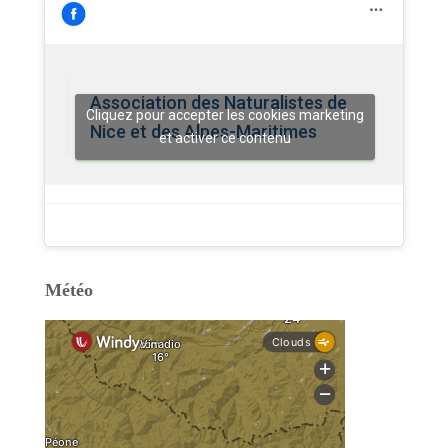
Association des Naturalistes de
Cliquez pour accepter les cookies marketing
Nice et des Alpes-Maritimes
et activer ce contenu
Météo