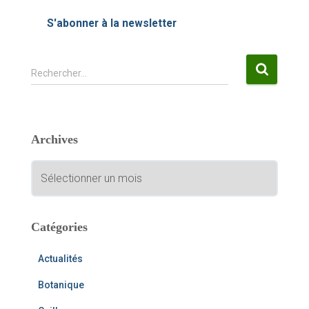
S'abonner à la newsletter
R
Rechercher…
e
c
h
e
Archives
r
c
A
h
r
e
c
r
h
i
Catégories
:
v
e
Actualités
s
Botanique