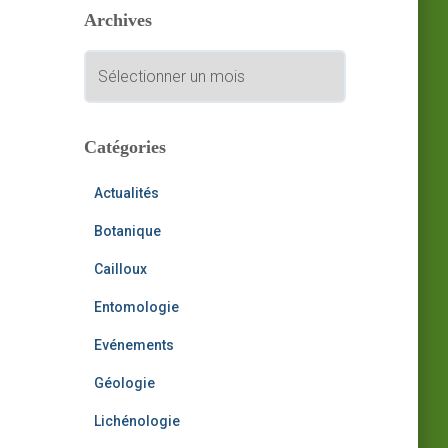
Archives
r
c
A
h
r
e
c
r
h
i
Catégories
:
v
e
Actualités
s
Botanique
Cailloux
Entomologie
Evénements
Géologie
Lichénologie