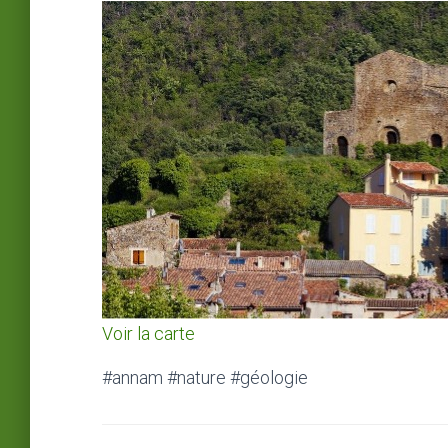
Voir la carte
#annam #nature #géologie