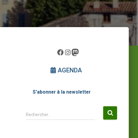
Facebook
Instagram
Mastodon
AGENDA
S'abonner à la newsletter
R
Rechercher…
e
c
h
e