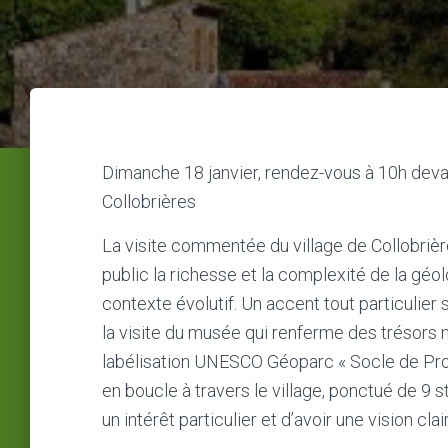
Dimanche 18 janvier, rendez-vous à 10h devan
Collobrières
La visite commentée du village de Collobrièr
public la richesse et la complexité de la gé
contexte évolutif. Un accent tout particulier 
la visite du musée qui renferme des trésors 
labélisation UNESCO Géoparc « Socle de Prov
en boucle à travers le village, ponctué de 9 
un intérêt particulier et d’avoir une vision 