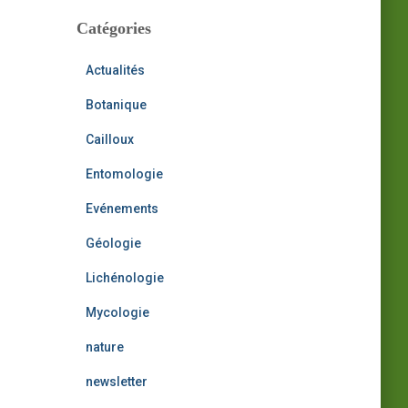
h
i
Catégories
:
v
e
Actualités
s
Botanique
Cailloux
Entomologie
Evénements
Géologie
Lichénologie
Mycologie
nature
newsletter