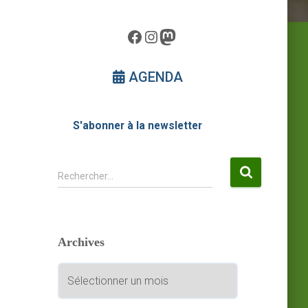
Facebook
Instagram
Mastodon
AGENDA
S'abonner à la newsletter
R
Rechercher…
e
c
h
e
Archives
r
c
A
h
r
e
c
r