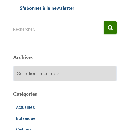
S'abonner à la newsletter
R
Rechercher…
e
c
h
e
Archives
r
c
A
h
r
e
c
r
h
i
Catégories
:
v
e
Actualités
s
Botanique
Cailloux