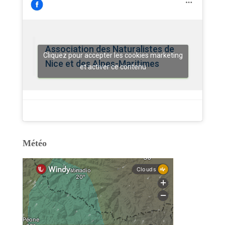
Association des Naturalistes de
Cliquez pour accepter les cookies marketing
Nice et des Alpes-Maritimes
et activer ce contenu
Météo