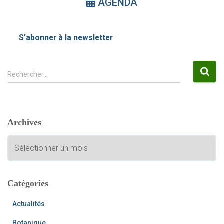
AGENDA
S'abonner à la newsletter
R
Rechercher…
e
c
h
e
Archives
r
c
A
h
r
e
c
r
h
i
Catégories
:
v
e
Actualités
s
Botanique