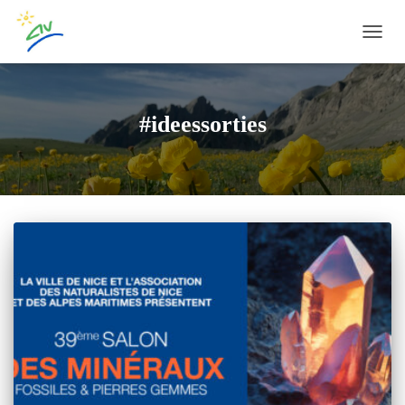
OUVRI
#ideessorties