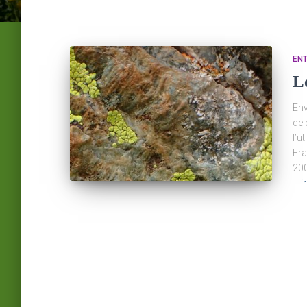
EN
L
Env
de 
l’u
Fra
200
Lir