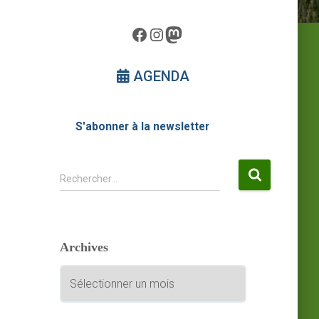
Facebook
Instagram
Mastodon
AGENDA
S'abonner à la newsletter
R
Rechercher…
e
c
h
e
Archives
r
c
A
h
r
e
c
r
h