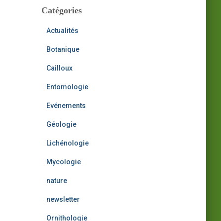
i
Catégories
:
v
e
Actualités
s
Botanique
Cailloux
Entomologie
Evénements
Géologie
Lichénologie
Mycologie
nature
newsletter
Ornithologie