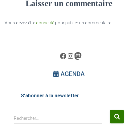
Laisser un commentaire
Vous devez être
connecté
pour publier un commentaire.
Facebook
Instagram
Mastodon
AGENDA
S'abonner à la newsletter
R
Rechercher…
e
c
h