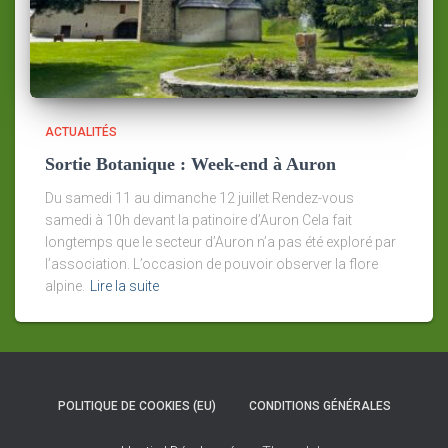
ACTUALITÉS
Sortie Botanique : Week-end à Auron
Du samedi 11 au dimanche 12 juillet Rendez-vous
samedi à 10h devant la patinoire d’Auron Cela fait
longtemps que le secteur d’Auron n’a pas été exploré par
l’association. L’occasion de pouvoir observer la flore
alpine.
Lire la suite
POLITIQUE DE COOKIES (EU)
CONDITIONS GÉNÉRALES