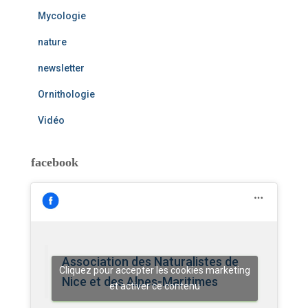
Mycologie
nature
newsletter
Ornithologie
Vidéo
facebook
Association des Naturalistes de
Cliquez pour accepter les cookies marketing
Nice et des Alpes-Maritimes
et activer ce contenu