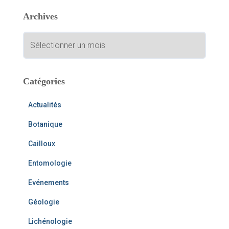
e
Archives
r
c
A
h
r
e
c
r
h
i
Catégories
:
v
e
Actualités
s
Botanique
Cailloux
Entomologie
Evénements
Géologie
Lichénologie