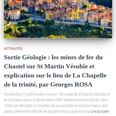
ACTUALITÉS
Sortie Géologie : les mines de fer du
Chastel sur St Martin Vésubie et
explication sur le lieu de La Chapelle
de la trinité, par Georges ROSA
Dimanche 21 juin Rendez-vous à 10h route de St Martin Vésubie à
la Colmiane dans le lacet, balise 330. Randonnée très facile, 4km
100m de dénivelé.Le Chastel est accessible en voiture mais c’est
particulièrement difficile de se garer.Nous suivrons la
Lire la suite