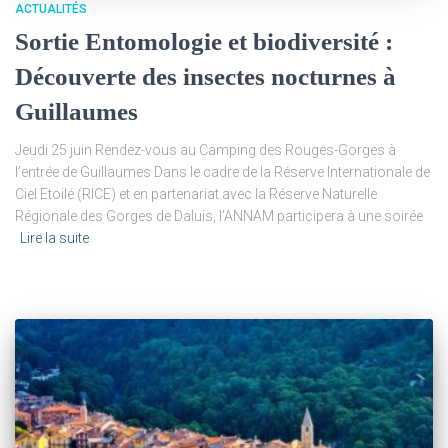
ACTUALITÉS
Sortie Entomologie et biodiversité :
Découverte des insectes nocturnes à
Guillaumes
Jeudi 25 juin Rendez-vous au Camping des Rouges-Gorges à
l’entrée de Guillaumes Dans le cadre de la Réserve Internationale de
Ciel Etoilé (RICE) et en partenariat avec la Réserve Naturelle
Régionale des Gorges de Daluis, l’ANNAM participera à une soirée
Lire la suite