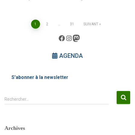
Pagination
1
2
…
31
SUIVANT
Facebook
Instagram
Mastodon
des
publications
AGENDA
S'abonner à la newsletter
R
Rechercher…
e
c
h
e
Archives
r
c