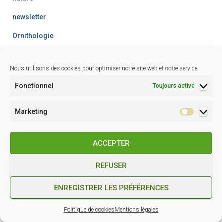
newsletter
Ornithologie
Vidéo
Nous utilisons des cookies pour optimiser notre site web et notre service.
facebook
Fonctionnel
Toujours activé
Marketing
Marketin
ACCEPTER
Association des Naturalistes de Nice et
REFUSER
Cliquez pour accepter les cookies marketing
des Alpes-Maritimes
et activer ce contenu
ENREGISTRER LES PRÉFÉRENCES
Politique de cookies
Mentions légales