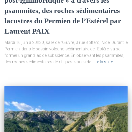
post-ignimbritique » à travers les
psammites, des roches sédimentaires
lacustres du Permien de l’Estérel par
Laurent PAIX
Mardi 16 juin à 20h30, salle de l’Œuvre, 3 rue Bottéro, Nice. Durant le
Permien, dans le bassin volcano sédimentaire de l’Estérel va se
former un grand lac de subsidence. En observant les psammites,
des roches sédimentaires détritiques issues de
Lire la suite