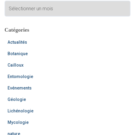
A
h
r
e
c
r
h
i
Catégories
:
v
e
Actualités
s
Botanique
Cailloux
Entomologie
Evénements
Géologie
Lichénologie
Mycologie
nature