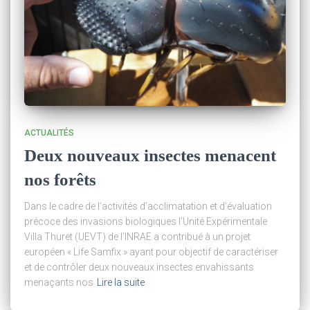
ACTUALITÉS
Deux nouveaux insectes menacent
nos forêts
Dans le cadre de l’activités d’acclimatation et d’évaluation
précoce des invasions biologiques l’Unité Expérimentale
Villa Thuret (UEVT) de l’INRAE a contribué à un projet
européen « Life Samfix » ayant pour objectif de caractériser
et de contrôler deux nouveaux insectes envahissants
menaçants nos
Lire la suite