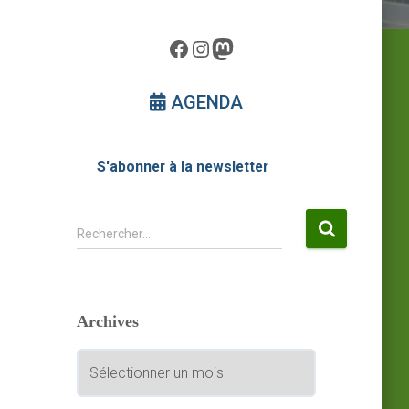
Facebook
Instagram
Mastodon
AGENDA
S'abonner à la newsletter
R
Rechercher…
e
c
h
e
Archives
r
c
A
h
r
e
c
r