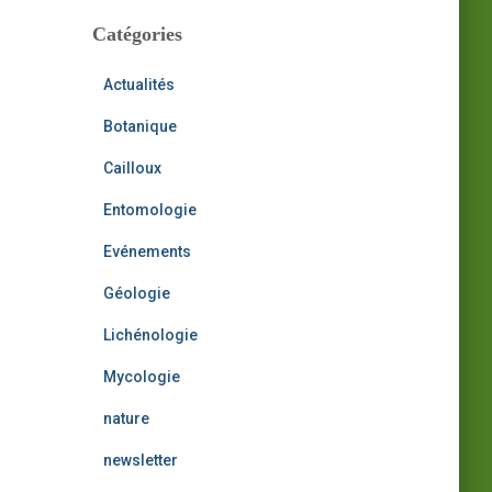
h
i
Catégories
:
v
e
Actualités
s
Botanique
Cailloux
Entomologie
Evénements
Géologie
Lichénologie
Mycologie
nature
newsletter